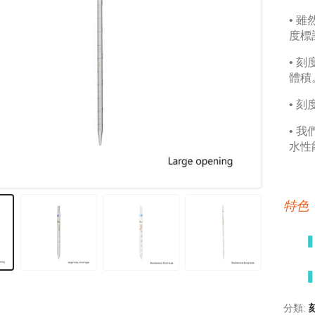
• 
度標
• 
體積。
• 
• 
水性
特色
分類: