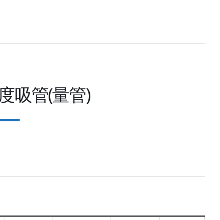
度吸管(量管)