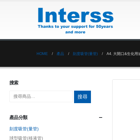
HOME
產品
刻度吸管(量管)
A4. 大開口&生化用
搜索
搜尋
產品分類
刻度吸管(量管)
球型吸管(移液管)