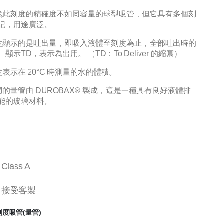
雖然此刻度的精確度不如同容量的球型吸管，但它具有多個刻
記，用途廣泛。
刻度顯示的是吐出量，即吸入液體至刻度為止，全部吐出時的
顯示TD，表示為出用。 （TD：To Deliver 的縮寫）
刻度表示在 20°C 時測量的水的體積。
我們的量管由 DUROBAX® 製成，這是一種具有良好液體排
能的玻璃材料。
▍
Class A
▍
接受客製
刻度吸管(量管)