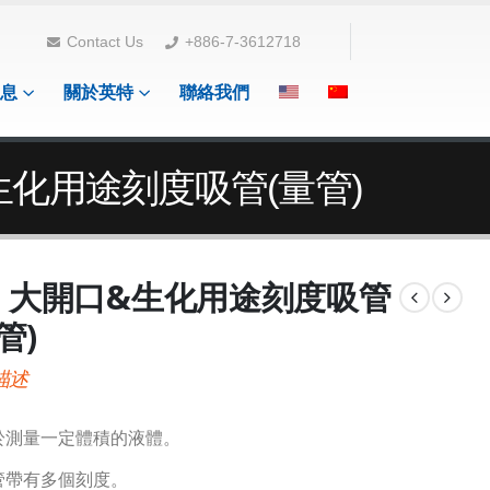
Contact Us
+886-7-3612718
息
關於英特
聯絡我們
&生化用途刻度吸管(量管)
4. 大開口&生化用途刻度吸管
管)
描述
用於測量一定體積的液體。
直管帶有多個刻度。