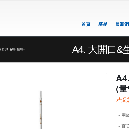
首頁
產品
最新消
A4. 大開口
途刻度吸管(量管)
A
(量
產品
• 
• 