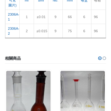
可見
ml
±ml
No.
mm
每盒
每箱
圖片)
2306A-
1
±0.01
9
66
6
96
1
2306A-
2
±0.015
9
75
6
96
2
相關商品