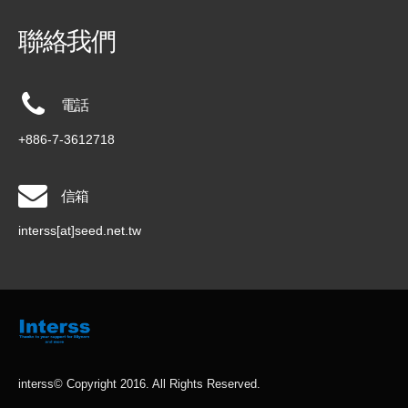
聯絡我們
電話
+886-7-3612718
信箱
interss[at]seed.net.tw
interss© Copyright 2016. All Rights Reserved.